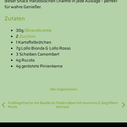
dieser Snack französischen Charme in jede Auslage – perfekt
für wahre Genießer.
Zutaten
30g
Olivenölcreme
2
Zucchini
1 Kartoffelbrötchen
7g Lollo Bionda & Lollo Rosso
3 Scheiben Camembert
4g Rucola
4g geröstete Pinienkerne
Alle Inspirationen
Frühlingsfrische mit Basilikum
Fladen-Bowl mit Hummus & Gegrilltem
Pesto
Gemüse