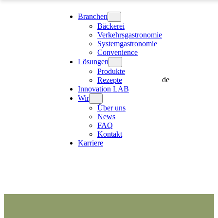
Branchen
Bäckerei
Verkehrsgastronomie
Systemgastronomie
Convenience
Lösungen
Produkte
de
Rezepte
Innovation LAB
Wir
Über uns
News
FAQ
Kontakt
Karriere