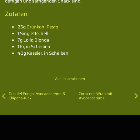
deftigen und sättigenden Snack sind.
Zutaten
25g
Grünkohl Pesto
1 Singlette, hell
7g Lollo Bionda
1 Ei, in Scheiben
40g Kassler, in Scheiben
Alle Inspirationen
Duo del Fuego: Avocadocreme &
Couscous-Wrap mit
Chipotle-Kick
Avocadocreme