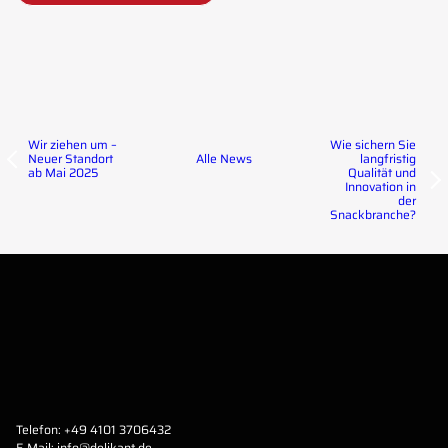
Wir ziehen um –
Wie sichern Sie
Neuer Standort
langfristig
Alle News
ab Mai 2025
Qualität und
Innovation in
der
Snackbranche?
Telefon:
+49 4101 3706432
E-Mail:
info@delikant.de