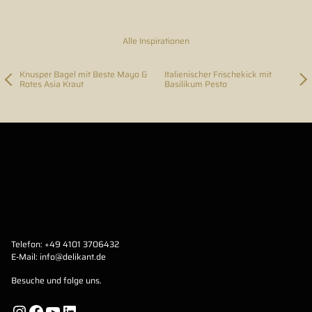
Alle Inspirationen
Knusper Bagel mit Beste Mayo &
Italienischer Frischekick mit
Rotes Asia Kraut
Basilikum Pesto
Telefon:
+49 4101 3706432
E-Mail:
info@delikant.de
Besuche und folge uns.
Instagram
Facebook
YouTube
LinkedIn