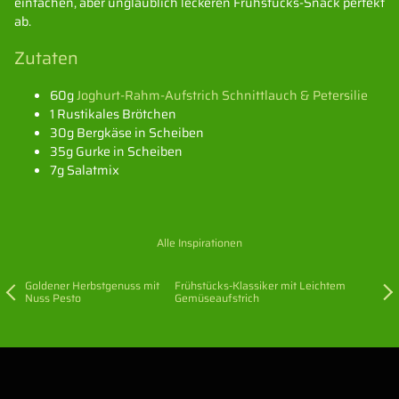
einfachen, aber unglaublich leckeren Frühstücks-Snack perfekt
ab.
Zutaten
60g
Joghurt-Rahm-Aufstrich Schnittlauch & Petersilie
1 Rustikales Brötchen
30g Bergkäse in Scheiben
35g Gurke in Scheiben
7g Salatmix
Alle Inspirationen
Goldener Herbstgenuss mit
Frühstücks-Klassiker mit Leichtem
Nuss Pesto
Gemüseaufstrich