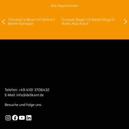
Alle Inspirationen
Frühstücks-Bowl mit Delikant
Knusper Bagel mit Beste Mayo &
Bester Eiersalat
Rotes Asia Kraut
Telefon:
+49 4101 3706432
E-Mail:
info@delikant.de
Besuche und folge uns.
Instagram
Facebook
YouTube
LinkedIn