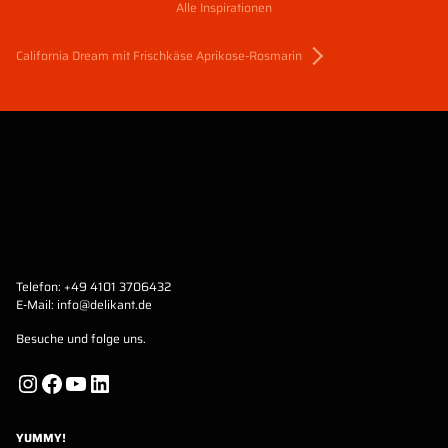
Alle Inspirationen
California Dream mit Frischkäse Aprikose-Rosmarin
Telefon:
+49 4101 3706432
E-Mail:
info@delikant.de
Besuche und folge uns.
Instagram
Facebook
YouTube
LinkedIn
YUMMY!