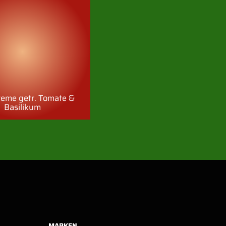
reme getr. Tomate &
Basilikum
MARKEN