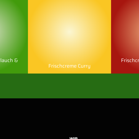
tlauch &
Frischc
Frischcreme Curry
WIR