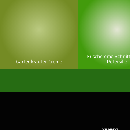
Frischcreme Schnit
Gartenkräuter-Creme
Petersilie
YUMMY!